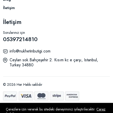
İletişim
İletişim
Sorularınız için
05397214810
info@nukhetinbutigi.com
Ceylan sok.Bahçeşehir 2. Kısım kc e çarşı, Istanbul,
Turkey 34880
© 2026 Her Hakkı saklıdır
Çerezlere izin vererek bu sitedeki deneyiminiz iyileştirilecektir.
Çerez