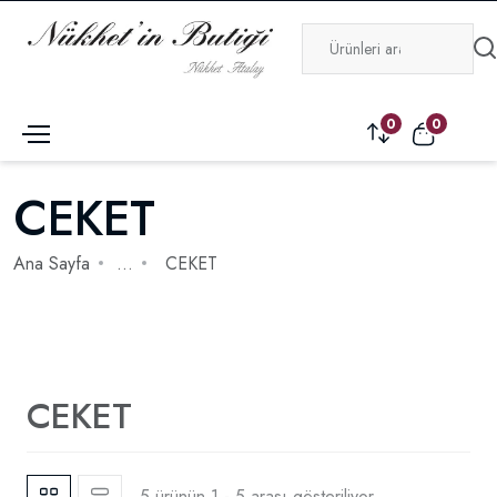
0
0
CEKET
Ana Sayfa
...
CEKET
CEKET
5 ürünün 1 - 5 arası gösteriliyor